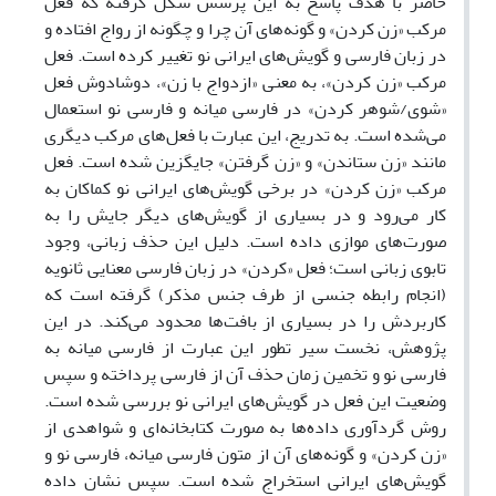
حاضر با هدف پاسخ به این پرسش شکل گرفته که فعل
مرکب «زن کردن» و گونه‌های آن چرا و چگونه از رواج افتاده و
در زبان فارسی و گویش‌های ایرانی نو تغییر کرده است. فعل
مرکب «زن کردن»، به معنی «ازدواج با زن»، دوشادوش فعل
«شوی/شوهر کردن» در فارسی میانه و فارسی نو استعمال
می‌شده است. به تدریج، این عبارت با فعل‌های مرکب دیگری
مانند «زن ستاندن» و «زن گرفتن» جایگزین شده است. فعل
مرکب «زن کردن» در برخی گویش‌های ایرانی نو کماکان به
کار می‌رود و در بسیاری از گویش‌های دیگر جایش را به
صورت‌های موازی داده است. دلیل این حذف زبانی، وجود
تابوی زبانی است؛ فعل «کردن» در زبان فارسی معنایی ثانویه
(انجام رابطه جنسی از طرف جنس مذکر) گرفته است که
کاربردش را در بسیاری از بافت‌ها محدود می‌کند. در این
پژوهش، نخست سیر تطور این عبارت از فارسی میانه به
فارسی نو و تخمین زمان حذف آن از فارسی پرداخته و سپس
وضعیت این فعل در گویش‌های ایرانی نو بررسی شده است.
روش گردآوری داده‌ها به صورت کتابخانه‌ای و شواهدی از
«زن کردن» و گونه‌های آن از متون فارسی میانه، فارسی نو و
گویش‌های ایرانی استخراج شده است. سپس نشان داده