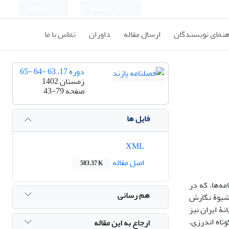
ورود به سامانه
ثبت نام
هنمای نویسندگان
ارسال مقاله
داوران
تماس با ما
دوره 17، 63 -64 -65
زمستان 1402
صفحه
43-79
فایل ها
XML
اصل مقاله
583.37 K
مه‌ها، که در
هم رسانی
 شیوۀ نگارش
نۀ ایران نیز
تاه اندرزی،
ارجاع به این مقاله