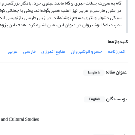
گاه به صورت جملات خبری و گاه مانند مینوی خرد، یادگار بزرگمهر و
در متون فارسی و عربی نیز اغلب همین‌گونه‌اند، یعنی با جملاتی کوتا
سبکی دشوار و نثری مسجع نوشته‌اند. در زبان فارسی بازنویسی اندرز
به پندنامۀ انوشیروان در دیوان ابن یمین اشاره کرد. هدف این پژو
کلیدواژه‌ها
اندرزنامه
خسرو انوشیروان
منابع اندرزی
فارسی
عربی
عنوان مقاله
English
نویسندگان
English
 and Cultural Studies