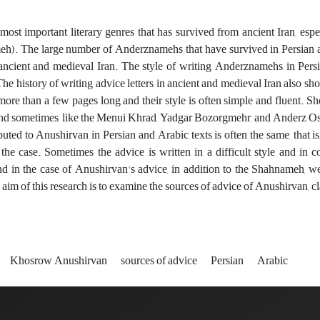
most important literary genres that has survived from ancient Iran, espec
). The large number of Anderznamehs that have survived in Persian and
ancient and medieval Iran. The style of writing Anderznamehs in Persia
he history of writing advice letters in ancient and medieval Iran also sh
more than a few pages long and their style is often simple and fluent. S
nd sometimes, like the Menui Khrad, Yadgar Bozorgmehr, and Anderz Osn
buted to Anushirvan in Persian and Arabic texts is often the same, that is,
the case. Sometimes the advice is written in a difficult style and in c
 in the case of Anushirvan's advice, in addition to the Shahnameh, 
aim of this research is to examine the sources of advice of Anushirvan, c
Khosrow Anushirvan
sources of advice
Persian
Arabic