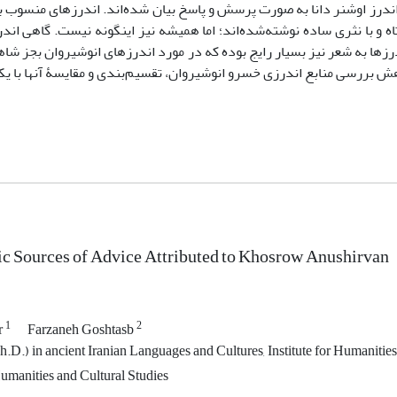
 اندرز اوشنر دانا به صورت پرسش و پاسخ بیان شده‌اند. اندرزهای منسوب ب
ه و با نثری ساده نوشته‌شده‌اند؛ اما همیشه نیز اینگونه نیست. گاهی اندرزن
ها به شعر نیز بسیار رایج بوده که در مورد اندرزهای انوشیروان بجز شاهن
هش بررسی منابع اندرزی خسرو انوشیروان، تقسیم‌بندی و مقایسۀ آنها با ی
c Sources of Advice Attributed to Khosrow Anushirvan
1
2
r
Farzaneh Goshtasb
D.) in ancient Iranian Languages and Cultures, Institute for Humanities
Humanities and Cultural Studies