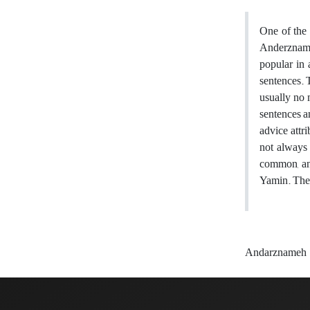
One of the 
Anderznameh
popular in 
sentences. T
usually no 
sentences a
advice attri
not always 
common, and
Yamin. The 
Andarznameh