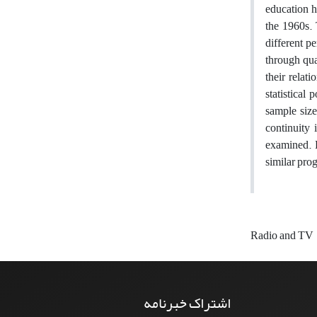
education h
the 1960s.
different p
through qua
their relat
statistical
sample size
continuity 
examined. F
similar pro
Radio and TV
اشتراک خبرنامه