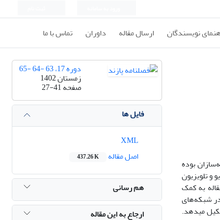
ورود به سامانه
ثبت نام
هنمای نویسندگان
ارسال مقاله
داوران
تماس با ما
دوره 17، 63 -64 -65
زمستان 1402
صفحه
27-41
فایل ها
XML
اصل مقاله
437.26 K
‌سازان بوده
 و تلویزیون
هم رسانی
قاله به کمک
در شبکه‌های
 پژوهش تمامی برنامه‌های زبان فارسی صدا و سیمای جمهوری اسلامی ایران بین سال‌های ۱۳۹۸ تا ۱۴۰۱ تشکیل می­دهد.
ارجاع به این مقاله