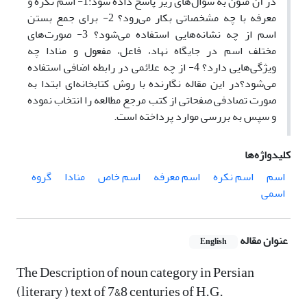
در آن متون به سؤال‌های زیر پاسخ داده شود:1- اسم نکره و
معرفه با چه مشخصاتی بکار می‌رود؟ 2- برای جمع بستن
اسم از چه نشانه‌هایی استفاده می‌شود؟ 3- صورت‌های
مختلف اسم در جایگاه نهاد، فاعل، مفعول و منادا چه
ویژگی‌هایی دارد؟ 4- از چه علائمی در رابطه اضافی استفاده
می‌شود؟در این مقاله نگارنده با روش کتابخانه‌ای ابتدا به
صورت تصادفی صفحاتی از کتب مرجع مطالعه را انتخاب نموده
و سپس به بررسی موارد پرداخته است.
کلیدواژه‌ها
اسم
اسم نکره
اسم معرفه
اسم خاص
منادا
گروه
اسمی
عنوان مقاله
English
The Description of noun category in Persian
(literary ) text of 7&8 centuries of H.G.