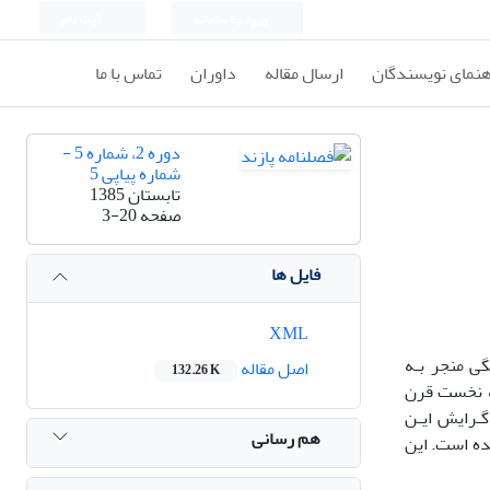
ورود به سامانه
ثبت نام
هنمای نویسندگان
ارسال مقاله
داوران
تماس با ما
دوره 2، شماره 5 -
شماره پیاپی 5
تابستان 1385
صفحه
3-20
فایل ها
XML
ی منجر بـه
اصل مقاله
132.26 K
مه نخست قرن
گـرایش ایـن
هم رسانی
ده است. این