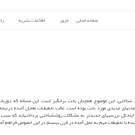
صفحه اصلی
مرور
اطلاعات نشریه
را
 شناختی، این موضوع همچنان بحث برانگیز است. این مساله که دوزبانگ
د مدتهای مدیدی مورد بحث بوده است. غالب تحقیقـات بعمـل آمـده درنی
ا اینحـال بررسیهای جدیدتر به مشکلات روششناختی پرداختهاند که سبب 
واننده با تحقیقات مهم به عمل آمده در قرن بیستم در این خصوص فراهم آم