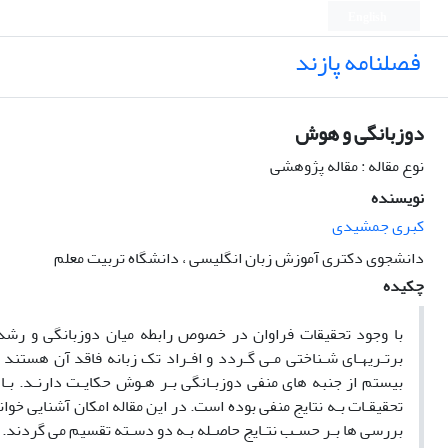
English
فصلنامه پازند
دوزبانگی و هوش
نوع مقاله : مقاله پژوهشی
نویسنده
کبری جمشیدی
دانشجوی دکتری آموزش زبان انگلیسی ، دانشگاه تربیت معلم
چکیده
با وجود تحقیقات فراوان در خصوص رابطه میان دوزبانگی و رشد
برتـریهـای شـناختی مـی گـردد و افـراد تک زبانه فاقد آن هستن
بیستم از جنبه های منفی دوزبـانگی بـر هـوش حکایـت دارنـد. بـ
تحقیقـات بـه نتایج منفی بوده است. در این مقاله امکان آشنایی خ
بررسی ها بـر حسـب نتـایج حاصـله بـه دو دسـته تقسیم می گردند.