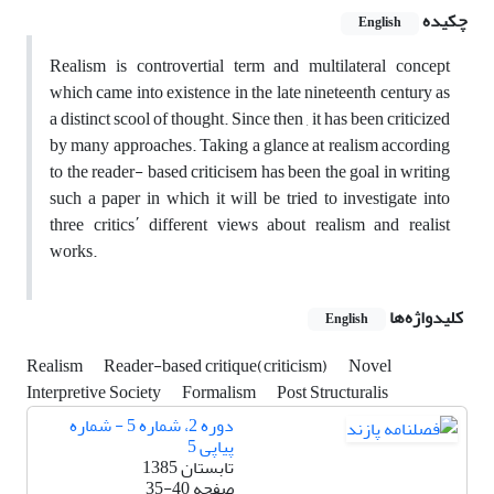
چکیده
English
Realism is controvertial term and multilateral concept
which came into existence in the late nineteenth century as
a distinct scool of thought. Since then , it has been criticized
by many approaches. Taking a glance at realism according
to the reader- based criticisem has been the goal in writing
such a paper in which it will be tried to investigate into
three critics΄ different views about realism and realist
works.
کلیدواژه‌ها
English
Realism
Reader-based critique(criticism)
Novel
Interpretive Society
Formalism
Post Structuralis
دوره 2، شماره 5 - شماره
پیاپی 5
تابستان 1385
صفحه
35-40