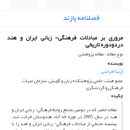
English
ورود به سامانه
ثبت نام
فصلنامه پازند
مروری بر مبادلات فرهنگی- زبانی ایران و هند
دردودوره تاریخی
نوع مقاله : مقاله پژوهشی
نویسنده
آزیتا افراشی
ﻋﻀﻮ هیئت ﻋﻠﻤﻲ پژوهشکده زبان و ﮔﻮﻳﺶ، سازمان میراث
فرهنگی و گردشگری
چکیده
ﻣﻘﺎﻟﻪ ﺣﺎﺿﺮ ﻛﻪ در دوﻣﻴﻦ ﻣﺠﻤﻊ رواﺑﻂ ﻓﺮﻫﻨﮕﻲ- زﺑﺎﻧﻲ اﻳﺮان و
ﻫﻨﺪ در ﺳﺎل 2005 در موزه اله آباد ﻫﻨﺪوﺳﺘﺎن ﻗﺮاﺋﺖ ﺷﺪ،
ﭘﻴﺸﻴﻨﻪ ﻣﺠﻤﻠﻲ از ﻣﺒﺎدلات ﻓﺮﻫﻨﮕﻲ- زبانی ایران و هند را با