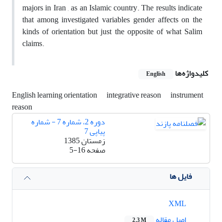
majors in Iran , as an Islamic country. The results indicate
that among investigated variables gender affects on the
kinds of orientation but just the opposite of what Salim
claims.
کلیدواژه‌ها
English
English learning orientation
integrative reason
instrument
reason
دوره 2، شماره 7 - شماره
پیاپی 7
زمستان 1385
صفحه
5-16
فایل ها
XML
اصل مقاله
2.3 M