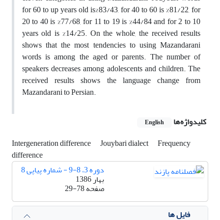
for 60 to up years old is%83/43, for 40 to 60 is %81/22, for
20 to 40 is %77/68, for 11 to 19 is %44/84 and for 2 to 10
years old is %14/25. On the whole, the received results
shows that the most tendencies to using Mazandarani
words is among the aged or parents. The number of
speakers decreases among adolescents and children. The
received results shows the language change from
Mazandarani to Persian.
کلیدواژه‌ها
English
Intergeneration difference
Jouybari dialect
Frequency
difference
دوره 3، 8-9 - شماره پیاپی 8
بهار 1386
صفحه
29-78
فایل ها