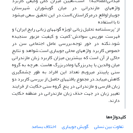
میدانی(مصاحبه) است،تعیین میزان کمی وکیفی کاربرد
واژههای مازندرانی در میان گویشوران شهرستان
جویبار(واقع درمرکزاستان)است.در این تحقیق سعی میشود
تا با استفاده
از"پرسشنامه تحلیل زبانی (ویژه گونههای زبانی رایج ایران) و
فهرست موریس سوادش"کمیت و کیفیت مزبور سنجیده
شود.نکته در خور توجه،بررسی عامل اجتماعی سن در
خصوص کاربرد واژههای محلی جویباری است.شواهد و نتایج
حاکی از آن است که بیشترین میزان کاربرد زبان مازندرانی
میان والدین یا پدربزرگها ومادربزرگ هاست .هرچه به گروه
سنی پایینتر میرویم تعداد این افراد به طور چشمگیری
کاهش مییابد.در مجموع یافتههای حاصل از بررسی کاربرد دو
زبان فارسی و مازندرانی در پنج گروه سنی حکایت از فرایند
تغییر زبان در جهت حذف زبان مازندرانی در منطقه حکایت
دارند.
کلیدواژه‌ها
تفاوت بین نسلی
گویش جویباری
اختلاف بسامد