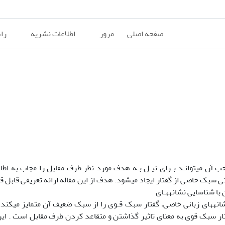
صفحه اصلی
مرور
اطلاعات نشریه
را
حب آن میتوانـد بـرای نیـل بـه هدف مورد نظر طرف مقابل را مجاب به اطا
 سبک خاصی از گفتار ایجاد میشود. هدف از این مقاله ارائه تعریفی قابل ق
 با شناسایی نشانههـای
نشانههای زبانی خاصی، گفتار سبک قـوی را از سبک ضعیف آن متمایز میکند. 
تار سبک قوی به معنای تاثیر گذاشتن و متقاعد کردن طرف مقابل است . ای