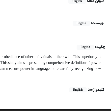
عنوان مقاله
English
نویسنده
English
چکیده
English
r obedience of other individuals to their will. This superiority is
h. This study aims at presenting comprehensive definition of power,
 we can measure power in language more carefully, recognizing new
کلیدواژه‌ها
English