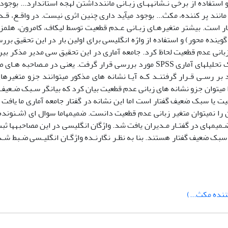
و استفاده از برخی نـشانههـای زبـانی مانندداشتن لهجه استاندارد... بوجو
نند پر کننده، مکث... بوجود میآید داری چنین اثری نیست. در واقـع، قـد
تار است. بیشتر متغیرهـای زبـانی عـدم قطعیت توسط لیکاف، کامرون، هلم
ینده محور) و استفاده از واژه انگلیسی برای اولین بار در این تحقیق برر
ی زبانی عدم قطعیت لحاظ کرد. جامعه آماری در این تحقیق سی مدیر مذکر بی
سال هستند . از این افراد مصاحبه به عمـل آمـد و گفتار آنها با کمک تحلیلهای آماری SPSS مورد بررسی قرار گرفت. یعنی
ر رسـی قـرار گرفتنـد کـه آیـا نشانه های مذکور میتوانند جزو متغیرها
 میتوان جزو نشانه های زبانی عدم قطعیت بیان کرد که بیانگر سـبک ضـعیف 
 یا سبک ضعیف گفتار است اما این نشانه در گفتار جامعه آماری ما یافت 
 را نمیتوان متغیر زبانی عدم قطعیت دانست. ضمیمهاما سوال ای (شـنونده 
میمهای در گفتـار مـدیران یافت شد. واژگان انگلیسی در این مصاحبهها ثبت
سبک ضعیف گفتار هستند. بنا به نظـر نگارنـده واژگـان انگلیـسی ضـبط شـد
ننده مکث...)