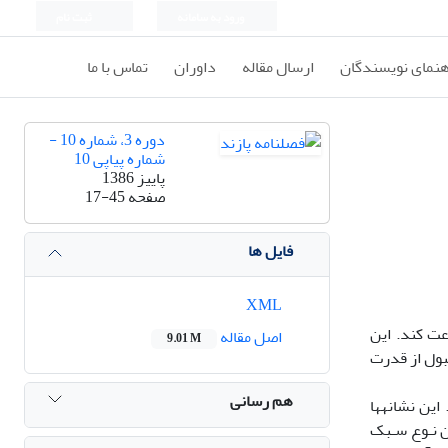
ورود به سامانه
ثبت نام
هنمای نویسندگان
ارسال مقاله
داوران
تماس با ما
دوره 3، شماره 10 -
شماره پیاپی 10
پاییز 1386
صفحه
17-45
فایل ها
XML
عت کند. این
اصل مقاله
9.01 M
بول از قدرت
هم رسانی
این نشانهها
ن نـوع سـبک