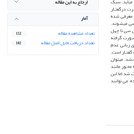
د میآید. سبک
ارجاع به این مقاله
رت درگفتـار
ز معرفی شده
آمار
سی میشـوند.
ن سی تا چهل
تعداد مشاهده مقاله
152
 در مـصاحبه هـای صـورت گرفته
تعداد دریافت فایل اصل مقاله
102
ی زبانی عدم
گفتـار است.
نشد. میتوان
محـور مانند
 شد اما این
ه می توانند