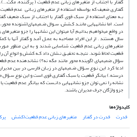
گفتار با اجتناب از متغیرهای زبانی عدم قطعیت ( پرکننده، مکث...) 
گفتاری ضعیف که بواسطه استفاده از متغیرهای زبـانی عدم قطعیت ما
بـه معنای استفاده از سبک قوی گفتار یا اجتناب از سبک ضعیف گف
است. اما نشانههایی ماننـد کـشش، سـوال ضـمیمهای(شنونده محور، گو
در واقع میخواهیم بدانیم آیا میتوان این نشانهها را جزو متغیرها
متغیرهای زبانی عدم قطعیت شناسایی شدند و به این منظور مـورد ب
قطعیت لحاظ شوند. نتیجـه تحقیـق نـشان داد کـه کشش و انواع آن را
سؤال ضمیمهای (گوینده محور مانند مگه نه؟) نشاندهنده عدم قطعیت
ادعا کرد این نـوع سـؤال ضـمیمهای در زبـان فارسی در بین مدیران
درسته.) بیانگر قطعیت یا سبک گفتاری قوی است و این نوع سـؤال ضـ
نشانه را نمی توان جزو نشانههایی دانـست که بیانگر عدم قطعیت یا 
جزو واژگان حِرف مدیران باشند.
کلیدواژه‌ها
قدرت
قدرت در گفتار
متغیرهای زبانی عدم قطعیت(کشش
پرک