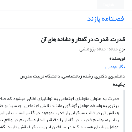
English
فصلنامه پازند
قدرت، قدرت در گفتار و نشانه های آن
نوع مقاله : مقاله پژوهشی
نویسنده
نگار مومنی
دانشجوی دکتری، رشته زبانشناسی، دانشگاه تربیت مدرس
چکیده
قدرت به عنوان مقولهای اجتماعی به تواناییای اطلاق میشود که صا
برتری به واسطه عوامل گوناگون ماننـد نقـش اجتماعی ، جنسیت و حتی
و نقش آن در قالب سبکهایی از قدرت موجود در گفتار است. بنابر این
زبانی میتوانیم قدرت در گفتار را دقیقتر اندازه بگیریم.در واقع 
عوامل زبانیای هستند کـه در سـاختن ایـن سـبکهـا نقش دارند. گف