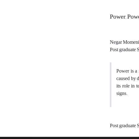
Power, Powe
Negar Momen
Post graduate S
Power is a 
caused by d
its role in
signs.
Post graduate 