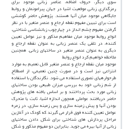
سوی دیگر، حروف اضافه، عناصر زبانی موجود برای
رمزگذاری زبانی موقعیت اشیا در جهان پیرامونمان و روابط
جایگاهی موجود میان آنها هستند. پژوهش حاضر کوششی
است برای تبیین مفهوم نقطه ارجاع و عنصر متغیر با در نظر
گرفتن مفهوم چشم انداز در چهارچوب زبانشناسی شناختی،
انواع روابط موجود میان مفاهیم مذکور و نیز عوامل تعیین
کننده، در تلقی یک عنصر زبانی به عنوان نقطه ارجاع و
دیگری به عنوان عنصر متغیر در ساختهای زبانی. همچنین
ملاحظه خواهیم کرد انواع روابط
موجود میان نقطه ارجاع و عنصر متغیر قابل تعمیم به موارد
انتزاعی نیز است و در صورت چنین تعمیمی، از اصطلاح
طرحوارههای تصوری استفاده می شود. نگارندگان با استفاده
از شم زبانی خود به بررسی میزان طبیعی بودن ساختهای
زبانی مورد بحث پرداختند و بر اساس یافته های پژوهش
حاضر دریافتند عواملی همچون اندازه اشیا، ثابت یا متحرک
بودن آنها و پیش زمینه سازی و پس زمینه سازی، در زمره
عوامل تعیین کننده فوق قرار می گیرند که کودک در آغازین
مراحل پردازش های شناختی برای شکل دادن ساختهای
زبانی از آنها بهره می جوید. بنابراین دو مفهوم مذکور و شکل