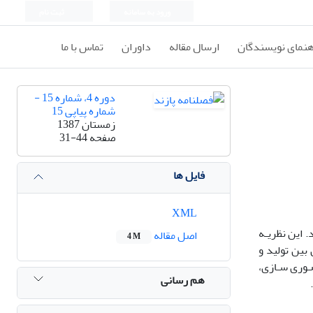
ورود به سامانه
ثبت نام
هنمای نویسندگان
ارسال مقاله
داوران
تماس با ما
دوره 4، شماره 15 -
شماره پیاپی 15
زمستان 1387
صفحه
31-44
فایل ها
XML
. این نظریـه
اصل مقاله
4 M
بین تولید و
ـوری سـازی،
هم رسانی
.