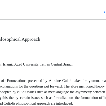
ی
Philosophical Approach
, Islamic Azad University, Tehran Central Branch
of "Enunciation" presented by Antoine Culioli takes the grammatical 
explanations for the questions put forward. The afore mentioned theory re
dopted by culioli issues such as metalanguage, the asymmetry between p
g this theory, certain issues such as formalization, the formulation of l
nd Culiolَis philosophical approach are introduced.