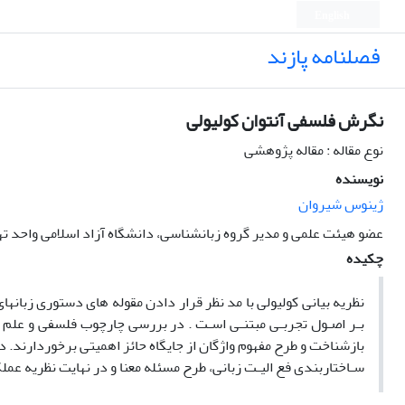
English
فصلنامه پازند
نگرش فلسفی آنتوان کولیولی
نوع مقاله : مقاله پژوهشی
نویسنده
ژینوس شیروان
عضو هیئت علمی و مدیر گروه زبانشناسی، دانشگاه آزاد اسلامی واحد ت
چکیده
نظریه بیانی کولیولی با مد نظر قرار دادن مقوله های دستوری زبانهای
بـر اصـول تجربـی مبتنـی اسـت . در بررسی چارچوب فلسفی و علم شن
بازشناخت و طرح مفهوم واژگان از جایگاه حائز اهمیتی برخوردارند. 
سـاختاربندی فع الیـت زبانی، طرح مسئله معنا و در نهایت نظریه عم