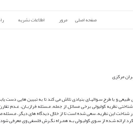
صفحه اصلی
مرور
اطلاعات نشریه
را
هران مرکزی
 طبیعی و با طرح سـوالهـای بنیادی تلاش می کند تا به تبیین هایی دست یابد
اختی نظریه کولیولی برخی مسائل از جمله، مـسئله فرازبـان، عـدم تقارن 
در شناخت این نظریه، سعی شده است تا از خلال دیدگاه های دیگر، مـسئله ص
لکرد ارائه شـده از سـوی کولیـولی بـه همـراه نگـرش فلسفی وی معرفی شود