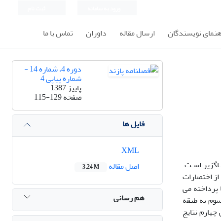
ورود به سامانه
ثبت نام
هنمای نویسندگان
ارسال مقاله
داوران
تماس با ما
دوره 4، شماره 14 -
شماره پیاپی 4
پاییز 1387
صفحه
115-129
فایل ها
XML
اگزیر اسـت.
اصل مقاله
3.24 M
 از اختصارات
ا پرداخته می
هم رسانی
وم به طبقه
چهارم نتایج