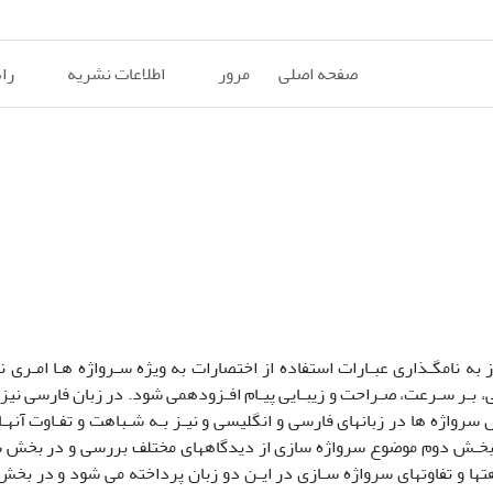
صفحه اصلی
مرور
اطلاعات نشریه
را
ه نامگـذاری عبـارات استفاده از اختصارات به ویژه سـرواژه هـا امـری نـ
، بـر سـرعت، صـراحت و زیبـایی پیـام افـزودهمی شود. در زبان فارسی نیز
 سرواژه ها در زبانهای فارسی و انگلیسی و نیـز بـه شـباهت و تفـاوت آنهـ
ر بخـش دوم موضوع سرواژه سازی از دیدگاههای مختلف بررسی و در بخش س
تها و تفاوتهای سرواژه سـازی در ایـن دو زبان پرداخته می شود و در بخش 