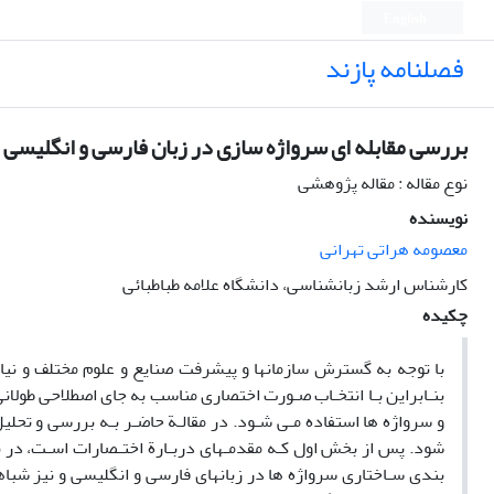
English
فصلنامه پازند
بررسی مقابله ای سرواژه سازی در زبان فارسی و انگلیسی
نوع مقاله : مقاله پژوهشی
نویسنده
معصومه هراتی تهرانی
کارشناس ارشد زبانشناسی، دانشگاه علامه طباطبائی
چکیده
با توجه به گسترش سازمانها و پیشرفت صنایع و علوم مختلف و نیاز ب
بنـابراین بـا انتخـاب صـورت اختصاری مناسب به جای اصطلاحی طولانی
و سرواژه ها استفاده مـی شـود. در مقالـة حاضـر بـه بررسی و تحلیل
شود. پس از بخش اول کـه مقدمـهای دربـارة اختـصارات اسـت، د
بندی سـاختاری سرواژه ها در زبانهای فارسی و انگلیسی و نیز شباه