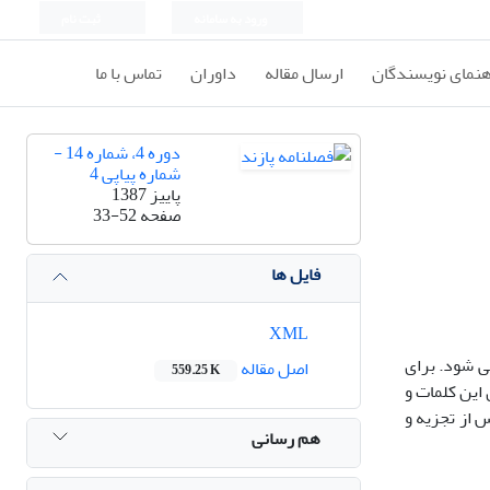
ورود به سامانه
ثبت نام
هنمای نویسندگان
ارسال مقاله
داوران
تماس با ما
دوره 4، شماره 14 -
شماره پیاپی 4
پاییز 1387
صفحه
33-52
فایل ها
XML
ی شود. برای
اصل مقاله
559.25 K
 در تمام هجاهای این کلمات و
 از تجزیه و
هم رسانی