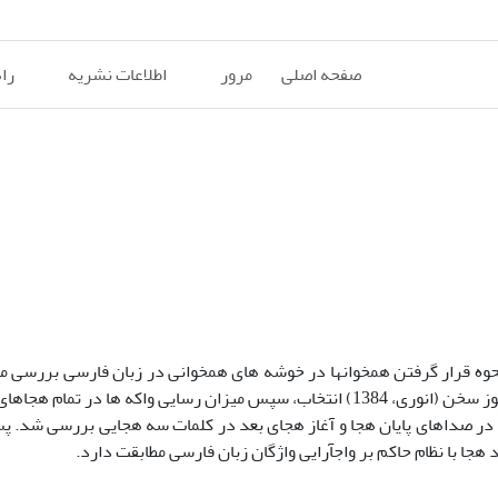
صفحه اصلی
مرور
اطلاعات نشریه
را
نحوه قرار گرفتن همخوانها در خوشه های همخوانی در زبان فارسی بررسی م
انجام این تحقیق ابتدا به طور تصادفی 2900 واژه از فرهنگ دانش آموز سخن (انوری، 1384) انتخاب، سپس میزان رسایی واکه ها
ا در صداهای پایان هجا و آغاز هجای بعد در کلمات سه هجایی بررسی شد. پس
هجا با نظام حاکم بر واجآرایی واژگان زبان فارسی مطابقت دارد.