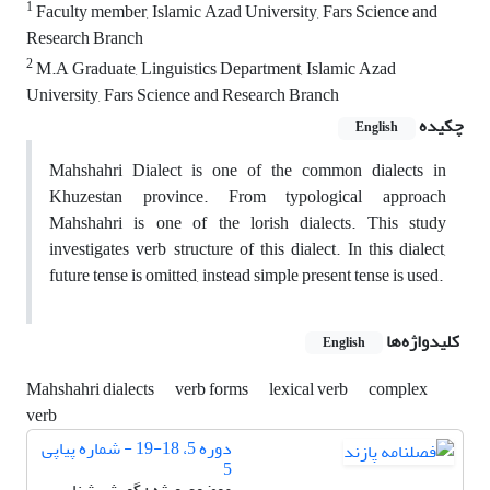
1
Faculty member, Islamic Azad University, Fars Science and
Research Branch
2
M.A Graduate, Linguistics Department, Islamic Azad
University, Fars Science and Research Branch
چکیده
English
Mahshahri Dialect is one of the common dialects in
Khuzestan province. From typological approach
Mahshahri is one of the lorish dialects. This study
investigates verb structure of this dialect. In this dialect,
future tense is omitted, instead simple present tense is used.
کلیدواژه‌ها
English
Mahshahri dialects
verb forms
lexical verb
complex
verb
دوره 5، 18-19 - شماره پیاپی
5
موضوع ویژه : گویش شناسی