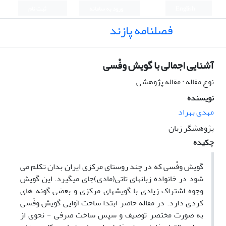
English
ورود به سامانه
ثبت نام
فصلنامه پازند
آشنایی اجمالی با گویش وفْسی
نوع مقاله : مقاله پژوهشی
نویسنده
مهدی بهراد
پژوهشگر زبان
چکیده
گویش وفْسی که در چند روستای مرکزی ایران بدان تکلم می
شود در خانواده زبانهای تاتی(مادی)جای میگیرد. این گویش
وجوه اشتراک زیادی با گویشهای مرکزی و بعضی گونه های
کردی دارد. در مقاله حاضر ابتدا ساخت آوایی گویش وفْسی
به صورت مختصر توصیف و سپس ساخت صرفی - نحوی از