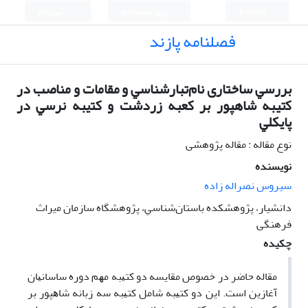
English
ورود به سامانه
ثبت نام
فصلنامه پازند
ﺑﺮرﺳﻲ ﺳﺎﺧﺘﺎری ﻧﺎمﺗﺒﺎرﺷﻨﺎﺳﻲ و ﻣﻘﺎﻣﺎت و ﻣﻨﺎﺻﺐ در
ﻛتیبه ﺷﺎهپور ﺑﺮ ﻛﻌﺒﻪ زردﺷﺖ و ﻛﺘیبه ﻧﺮﺳﻲ در
ﭘﺎﻳﻜﻠﻲ
نوع مقاله : مقاله پژوهشی
نویسنده
سیروس نصراله زاده
دانشیار، ﭘﮋوهشکده ﺑﺎﺳﺘﺎنﺷﻨﺎﺳﻲ، ﭘﮋوهشگاه ﺳﺎزﻣﺎن ﻣیراث
ﻓﺮهنگی
چکیده
ﻣﻘﺎﻟﻪ ﺣﺎﺿﺮ در ﺧﺼﻮص ﻣﻘﺎﻳﺴﻪ دو ﻛﺘﻴﺒﻪ ﻣﻬﻢ دوره ﺳﺎﺳﺎﻧﻴﺎن
آﻏﺎزﻳﻦ اﺳﺖ. اﻳﻦ دو ﻛﺘﻴﺒﻪ ﺷﺎﻣﻞ ﻛﺘﻴﺒﻪ ﺳﻪ زﺑﺎﻧﻪ ﺷﺎﻫﭙﻮر ﺑﺮ