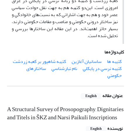
ﻛﻌﺒﻪ زردﺷﺖ و ﻛﺘﻴﺒﻪ دو زﺑﺎﻧﻪ ﻧﺮﺳﻲ در ﭘﺎﻳﻜﻠﻲ در ﻋﺮاق
اﻣﺮوزی اﺳﺖ. اﻳﻦدو ﻛﺘﻴﺒﻪ ﻫﻢ ﺑﻪ ﺟﻬﺖ ﻧﻘﻞ ﺣﻮادث ﺳﻴﺎﺳﻲ
ﻋﺼﺮ ﺧﻮد و ﻫﻢ ﺑﻪ ﺟﻬﺖ اﺷﺎراﺗﻲ ﻛﻪ ﺑﻪ ﻧﺴﺒﺖﻫﺎی ﺧﺎﻧﻮادﮔﻲ و
ﻧﻴﺰ ﺳﺎﺧﺘﺎر دروﻧﻲ ﺣﻜﻮﻣﺘﻲ و ﻣﻨﺎﺻﺐ و ﻣﻘﺎﻣﺎت ﺣﻜﻮﻣﺘﻲ دارﻧﺪ،
ﺑﺴﻴﺎر ﺣﺎﺋﺰ اﻫﻤﻴﺖاﻧﺪ. در اﻳﻦ ﻣﻘﺎﻟﻪ اﻳﻦ ﺳﺎﺧﺘﺎرﻫﺎ ﺑﺮرﺳﻲ و
ﺗﺤﻠﻴﻞ ﺷﺪه اﺳﺖ.
کلیدواژه‌ها
ﻛﺘیبه ها
ﺳﺎﺳﺎنیان آﻏﺎزﻳﻦ
ﻛﺘیبه ﺷﺎهپور ﺑﺮ ﻛﻌﺒﻪ زردﺷﺖ
ﻛﺘیبه ﻧﺮﺳﻲ در ﭘﺎﻳﻜﻠﻲ
ﻧﺎم ﺗﺒﺎرﺷﻨﺎﺳﻲ
ﺳﺎﺧﺘﺎرهای
ﺣﻜﻮﻣﺘﻲ
عنوان مقاله
English
A Structural Survey of Prosopography, Dignitaries
and Titels in ŠKZ and Narsi Paikuli Inscriptions
نویسنده
English