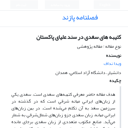
English
ورود به سامانه
ثبت نام
فصلنامه پازند
ﻛتیبه های ﺳﻐﺪی در ﺳند ﻋلیای ﭘﺎﻛﺴﺘﺎن
نوع مقاله : مقاله پژوهشی
نویسنده
ویدا نداف
دانشیار، داﻧﺸﮕﺎه آزاد اﺳﻼﻣﻲ، همدان
چکیده
ﻫﺪف ﻣﻘﺎﻟﻪ ﺣﺎﺿﺮ ﻣﻌﺮﻓﻲ ﻛﺘﻴﺒﻪﻫﺎی ﺳﻐﺪی اﺳﺖ. ﺳﻐﺪی ﻳﻜﻲ
از زﺑﺎنﻫﺎی اﻳﺮاﻧﻲ ﻣﻴﺎﻧﻪ ﺷﺮﻗﻲ اﺳﺖ ﻛﻪ در ﮔﺬﺷﺘﻪ در
ﺳﺮزﻣﻴﻦ ﺳﻐﺪ ﺑﻪ آن ﺗﻜﻠﻢ ﻣﻲﺷﺪه اﺳﺖ. در ﺑﻴﻦ زﺑﺎنﻫﺎی
اﻳﺮاﻧﻲ ﻣﻴﺎﻧﻪ، زﺑﺎن ﺳﻐﺪی ﺟﺰو زﺑﺎنﻫﺎی ﺷﻤﺎلﺷﺮﻗﻲ ﺑﻪ ﺷﻤﺎر
ﻣﻲآﻳﺪ. ﻣﻨﺎﺑﻊ ﻣﻜﺘﻮب ﻣﺘﻌﺪدی از زﺑﺎن ﺳﻐﺪی ﺑﺮﺟﺎی ﻣﺎﻧﺪه