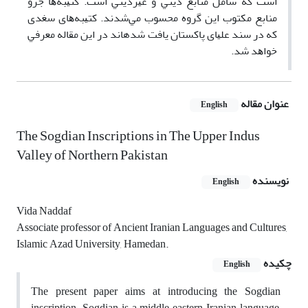
اﺳﺖ ﻛﻪ ﺷﺎﻣﻞ ﻣﻨﺎﺑﻊ دﻳﻨﻲ و ﻏﻴﺮدﻳﻨﻲ اﺳﺖ. ﻛﺘﻴﺒﻪﻫﺎ ﺟﺰو
ﻣﻨﺎﺑﻊ ﻣﻜﺘﻮب اﻳﻦ ﮔﺮوه ﻣﺤﺴﻮب ﻣﻲﺷﺪﻧﺪ. ﻛﺘﻴﺒﻪﻫﺎی ﺳﻐﺪی
ﻛﻪ در ﺳﻨﺪ ﻋﻠﻴﺎی ﭘﺎﻛﺴﺘﺎن ﻳﺎﻓﺖ ﺷﺪهاﻧﺪ در اﻳﻦ ﻣﻘﺎﻟﻪ ﻣﻌﺮﻓﻲ
ﺧﻮاﻫﺪ ﺷﺪ.
عنوان مقاله
English
The Sogdian Inscriptions in The Upper Indus
Valley of Northern Pakistan
نویسنده
English
Vida Naddaf
Associate professor of Ancient Iranian Languages and Cultures,
Islamic Azad University, Hamedan.
چکیده
English
The present paper aims at introducing the Sogdian
inscription. Sogdian is a middle eastern Iranian language,