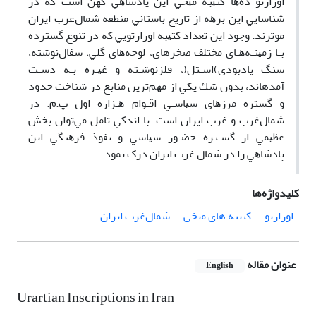
اورارﺗﻮ دهﻫﺎ ﻛﺘﻴﺒﻪ ﻣﻴﺨﻲ اﻳﻦ ﭘﺎدﺷﺎﻫﻲ ﻛﻬﻦ اﺳﺖ ﻛﻪ در
ﺷﻨﺎﺳﺎﻳﻲ اﻳﻦ ﺑﺮﻫﻪ از ﺗﺎرﻳﺦ ﺑﺎﺳﺘﺎﻧﻲ ﻣﻨﻄﻘﻪ ﺷﻤﺎلﻏﺮب اﻳﺮان
ﻣﻮﺛﺮﻧﺪ. وﺟﻮد اﻳﻦ ﺗﻌﺪاد ﻛﺘﻴﺒﻪ اورارﺗﻮﻳﻲ ﻛﻪ در ﺗﻨﻮع ﮔﺴﺘﺮده
ﺑـﺎ زﻣﻴﻨـﻪﻫـﺎی ﻣﺨﺘﻠﻒ ﺻﺨﺮهای، ﻟﻮﺣﻪﻫﺎی ﮔﻠﻲ، ﺳﻔﺎلﻧﻮﺷﺘﻪ،
ﺳﻨﮓ ﻳﺎدﺑﻮدی)اﺳـﺘﻞ(، ﻓﻠﺰﻧﻮﺷـﺘﻪ و ﻏﻴـﺮه ﺑـﻪ دﺳـﺖ
آﻣﺪهاﻧﺪ، ﺑﺪون ﺷﻚ ﻳﻜﻲ از ﻣﻬﻢﺗﺮﻳﻦ ﻣﻨﺎﺑﻊ در ﺷﻨﺎﺧﺖ ﺣﺪود
و ﮔﺴﺘﺮه ﻣﺮزﻫﺎی ﺳﻴﺎﺳـﻲ اﻗـﻮام ﻫـﺰاره اول پ.م. در
ﺷﻤﺎلﻏﺮب و ﻏﺮب اﻳﺮان اﺳﺖ. ﺑﺎ اﻧﺪﻛﻲ ﺗﺎﻣﻞ ﻣﻲﺗﻮان ﺑﺨﺶ
ﻋﻈﻴﻤﻲ از ﮔﺴـﺘﺮه ﺣﻀـﻮر ﺳﻴﺎﺳﻲ و ﻧﻔﻮذ ﻓﺮﻫﻨﮕﻲ اﻳﻦ
ﭘﺎدﺷﺎﻫﻲ را در ﺷﻤﺎل ﻏﺮب اﻳﺮان درک ﻧﻤﻮد.
کلیدواژه‌ها
اورارﺗﻮ
ﻛﺘیبه های ﻣیخی
ﺷﻤﺎلﻏﺮب اﻳﺮان
عنوان مقاله
English
Urartian Inscriptions in Iran