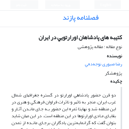
English
ورود به سامانه
ثبت نام
فصلنامه پازند
ﻛﺘیبه های ﭘﺎدﺷﺎهان اورارﺗﻮﻳﻲ در اﻳﺮان
نوع مقاله : مقاله پژوهشی
نویسنده
رﺿﺎ ﺻﺒﻮری ﻧﻮﺟﻪدهﻲ
پژوهشگر
چکیده
دو ﻗﺮن ﺣﻀﻮر ﭘﺎدﺷﺎﻫﻲ اورارﺗﻮ در ﮔﺴﺘﺮه ﺟﻐﺮاﻓﻴﺎی ﺷﻤﺎل
ﻏﺮب اﻳﺮان، ﻣﻨﺠﺮ ﺑﻪ ﺗﺎﺛﻴﺮ و ﺗﺎﺛﺮات ﻓﺮاوان ﻓﺮﻫﻨﮕﻲ و ﻫﻨﺮی در
اﻳﻦ ﻣﻨﻄﻘﻪ ﺷﺪ و ﻧﻬﺎﻳﺘﺎ ﺛﻤﺮه اﻳﻦ ﺣﻀﻮر ﺑـﻪ ﺟـﺎی ﻣﺎﻧـﺪن آﺛـﺎر و
ﺑﻘﺎﻳـﺎی ﻣـﺎدی اورارﺗﻮﻫﺎ در اﻳﻦ ﻣﻨﻄﻘﻪ اﺳﺖ. در اﻳﻦ ﻣﻴﺎن ﺷﺎﻳﺪ
ﺑﺘﻮان ﮔﻔﺖ ﻛﻪ ﮔﺮاﻧﻤﺎﻳﻪﺗﺮﻳﻦ ﻳﺎدﮔﺎران ﺑﺮﺟـﺎی ﻣﺎﻧـﺪه از ﺗﻤﺪن