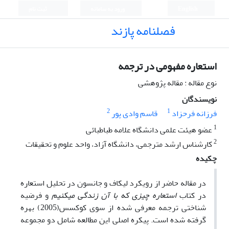
English
ورود به سامانه
ثبت نام
فصلنامه پازند
استعاره مفهومی در ترجمه
نوع مقاله : مقاله پژوهشی
نویسندگان
2
1
فرزانه فرحزاد
قاسم وادی پور
1
عضو هیئت علمی دانشگاه علامه طباطبائی
2
کارشناس ارشد مترجمی، دانشگاه آزاد، واحد علوم و تحقیقات
چکیده
در مقاله حاضر از رویکرد لیکاف و جانسون در تحلیل استعاره
در کتاب
استعاره چیزی که با آن زندگی می­کنیم
و فرضیه
شناختی ترجمه معرفی شده از سوی کوکسس(2005) بهره
گرفته شده است. پیکره اصلی این مطالعه شامل دو مجموعه