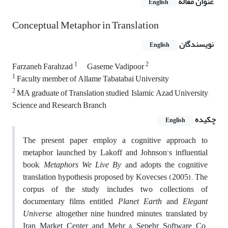
عنوان مقاله
English
Conceptual Metaphor in Translation
نویسندگان
English
1
2
Farzaneh Farahzad
Gaseme Vadipoor
1
Faculty member of Allame Tabatabai University
2
MA graduate of Translation studied, Islamic Azad University,
Science and Research Branch
چکیده
English
The present paper employ a cognitive approach to
metaphor launched by Lakoff and Johnson’s influential
book,
Metaphors We Live By
,
and adopts the cognitive
translation hypothesis proposed by Kovecses (2005). The
corpus of the study includes two collections of
documentary films entitled
Planet Earth
and
Elegant
Universe
, altogether nine hundred minutes, translated by
Iran Market Center
and Mehr & Sepehr Software Co.