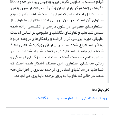
فیلم مستند با عناوین «کره زمین» و«جهان زیبا» در حدود 900
دقیقه ترجمه مرکز بازار ایران و شرکت نرم­افزار سپهر و مهر
است. دلایل انتخاب این فیلم­های مستند شباهت ژانر و تنوع
محتوای آن است. در این بررسی ابتدا مثال­های متفاوتی از
استعاره­های مفهومی در متون فارسی و انگلیسی ارائه شده
سپس شباهت­ها و تفاوت­های نگاشت­های مفهومی بر اساس ادبیات
تطبیقی مورد بررسی قرار گرفته و راهکارهای ترجمه مربوط
به آنها استخراج شده است. پس از آن رویکرد شناختی اتخاذ
شده برای توصیف استعاره در ترجمه پیشنهاد شده است. بر
اساس نتایج به دست آمده با استناد به ویژگی­های فرهنگی و
زبانی ساخت­های استعاری، این مسئله آشکار شده است که
شباهت­ها در ساخت­های استعاری، ترجمه ­پذیری را افزایش می­
دهد در حالی که تفاوت­ها به بروز ترجمه ­ناپذیری می­ انجامد.
کلیدواژه‌ها
رویکرد شناختی
استعاره مفهومی
نگاشت