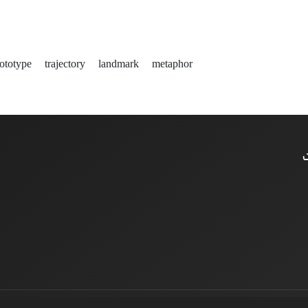
ototype
trajectory
landmark
metaphor
ت