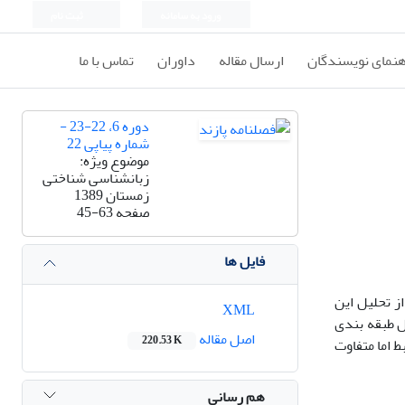
ورود به سامانه
ثبت نام
هنمای نویسندگان
ارسال مقاله
داوران
تماس با ما
دوره 6، 22-23 -
شماره پیاپی 22
موضوع ویژه:
زبانشناسی شناختی
زمستان 1389
صفحه
45-63
فایل ها
ز تحلیل این
XML
 قابل طبقه­ بندی
اصل مقاله
220.53 K
 اما متفاوت
هم رسانی