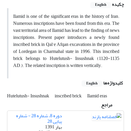
چکیده
English
Ilamid is one of the significant eras in the history of Iran.
Numerous inscriptions have been found from this era. The
vast territorial area of Ilamid has lead to the finding of news
inscriptions. Present paper introduces a newly found
inscribed brick in Qal'e Afqan excavations in the province
of Lordegan in Charmahal state in 1996. This inscribed
brick belongs to Hutelutush- Insushnak (1120-1135
AD.). The related inscription is written vertically.
کلیدواژه‌ها
English
Hutelutush- Insushnak
inscribed brick
Ilamid eras
مراجع
دوره 8، شماره 28 - شماره
پیاپی 28
بهار 1391