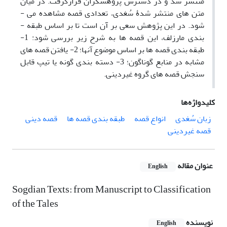
منتشر شد و در دسترس پژوهشگران قرارگرفت. در میان
متن­ های منتشر شدۀ سُغدی، تعدادی قصه مشاهده می ­
شود. در این پژوهش سعی بر آن است تا بر اساس طبقه ­
بندی مارزلف، این قصه ­ها به شرح زیر بررسی شود: 1-
طبقه­ بندی قصه­ ها بر اساس موضوع آنها؛ 2- یافتن قصه­ های
مشابه در منابع گوناگون؛ 3- دسته­ بندی گونه یا تیپ قابل
سنجش قصه ­های گروه غیردینی.
کلیدواژه‌ها
زبان سُغدی
انواع قصه
طبقه بندی قصه ها
قصه دینی
قصه غیردینی
عنوان مقاله
English
Sogdian Texts: from Manuscript to Classification
of the Tales
نویسنده
English