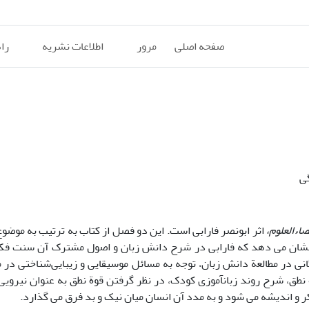
صفحه اصلی
مرور
اطلاعات نشریه
را
گی
اءالعلوم،
اثر ابونصر فارابی است. این دو فصل از کتاب به ترتیب به موضو
نشان می ­دهد که فارابی در شرح دانش زبان و اصول مشترک آن سنت 
نی در مطالعة دانش زبان­، توجه به مسائل موسیقایی و زیبایی‌شناختی در 
 نطق، شرح روند زبان­آموزی کودک، در نظر گرفتن قوة نطق به عنوان نیرویی
 و اندیشه می­ شود و به مدد آن انسان میان نیک و بد فرق می­ گذارد.­