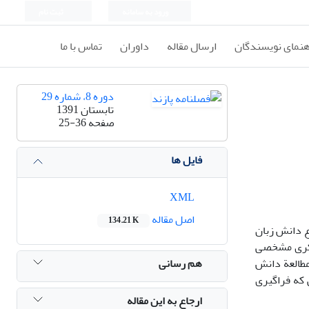
ورود به سامانه
ثبت نام
هنمای نویسندگان
ارسال مقاله
داوران
تماس با ما
دوره 8، شماره 29
تابستان 1391
صفحه
25-36
فایل ها
XML
اصل مقاله
134.21 K
ع دانش زبان
فکری مشخصی
هم رسانی
مطالعة دانش
 که فراگیری
ارجاع به این مقاله