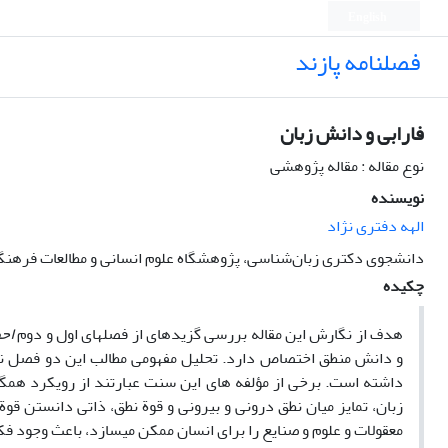
English
فصلنامه پازند
فارابی و دانش زبان
نوع مقاله : مقاله پژوهشی
نویسنده
الهه دفتری نژاد
دانشجوی دکتری زبان‌شناسی، پژوهشگاه علوم انسانی و مطالعات فرهن
چکیده
هدف از نگارش این مقاله بررسی گزیده­ای از فصل­های اول و دوم
احص
و دانش منطق اختصاص دارد. تحلیل مفهومی مطالب این دو فصل 
داشته است. برخی از مؤلفه­ های این سنت عبارتند از رویکرد همگا
زبان، تمایز میان نطق درونی و بیرونی و قوة نطق، ذاتی دانستن قوة
معقولات و علوم و صنایع را برای انسان ممکن می­سازد، باعث وجود فکر