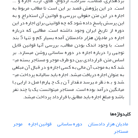
برده­داری، ضمانت، شراکت، ازدواج، طلاق، ارث، اجاره و ...
است. در این پژوهش قصد بر این است تا مطالب مربوط به
اجاره در این متن حقوقی بررسی و قوانین آن استخراج و به
این پرسش پاسخ داده شود که چه قوانینی برای اجاره در این
دوره از تاریخ ایران وجود داشته است. مطالبی که درباره
اجاره در
مادیان هزار دادستان
آمده بسیار کم و تنها 5 بند
است. با وجود اندک بودن مطالب، بررسی آنها قوانین قابل
توجهی را درباره اجاره در دوره ساسانی روشن می­سازد. بر
اساس متن، قراردادی بین دو طرف موجر و مستاجر بسته می­
شد که به موجب آن مالی به کسی اجاره و در قبال آن مبلغی
به عنوان اجاره دریافت می­شد. اجاره باید سالیانه پرداخت می­
شد و به نظر می­رسد مقدار آن یک چهارم اصل دارایی یا
میانگین درآمد بوده است. مستاجر می­توانست یک یا چند نفر
باشد و مبلغ اجاره باید مطابق با قرارداد پرداخت می­شد.
کلیدواژه‌ها
مادیان هزار دادستان
دوره ساسانی
قوانین اجاره
موجر
مستاجر