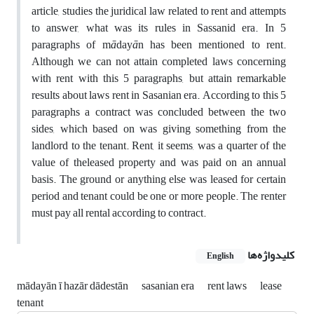
article, studies the juridical law related to rent and attempts
to answer, what was its rules in Sassanid era. In 5
paragraphs of m
ā
day
ā
n has been mentioned to rent.
Although we can not attain completed laws concerning
with rent with this 5 paragraphs, but attain remarkable
results about laws rent in Sasanian era. According to this 5
paragraphs a contract was concluded between the two
sides, which based on was giving something from the
landlord to the tenant. Rent, it seems, was a quarter of the
value of theleased property and was paid on an annual
basis. The ground or anything else was leased for certain
period and tenant could be one or more people. The renter
must pay all rental according to contract.
کلیدواژه‌ها
English
mādayān ī hazār dādestān
sasanian era
rent laws
lease
tenant