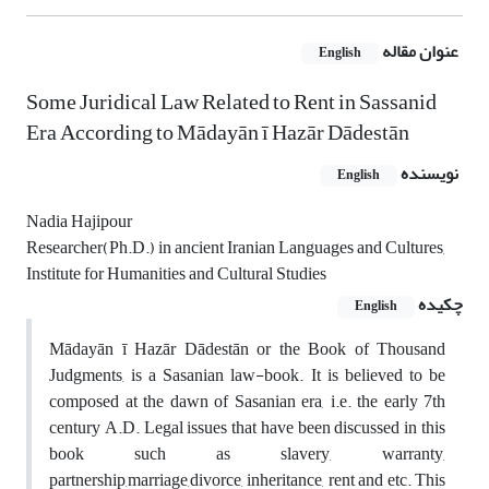
عنوان مقاله
English
Some Juridical Law Related to Rent in Sassanid
Era According to Mādayān ī Hazār Dādestān
نویسنده
English
Nadia Hajipour
Researcher(Ph.D.) in ancient Iranian Languages and Cultures,
Institute for Humanities and Cultural Studies
چکیده
English
Mādayān ī Hazār Dādestān or the Book of Thousand
Judgments, is a Sasanian law-book. It is believed to be
composed at the dawn of Sasanian era, i.e. the early 7th
century A.D. Legal issues that have been discussed in this
book such as slavery, warranty,
partnership,marriage,divorce, inheritance, rent and etc. This