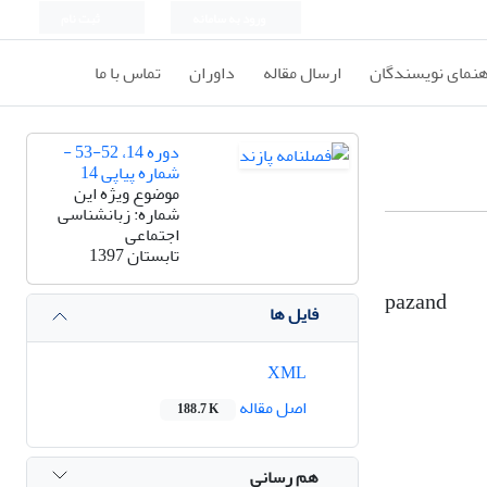
ورود به سامانه
ثبت نام
هنمای نویسندگان
ارسال مقاله
داوران
تماس با ما
دوره 14، 52-53 -
شماره پیاپی 14
موضوع ویژه این
شماره: زبانشناسی
اجتماعی
تابستان 1397
pazand
فایل ها
XML
اصل مقاله
188.7 K
هم رسانی