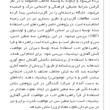
برده می‌شود و چگونه به وسیله‌ مخاطب مخصوصاً با در نظر
گرفتن شرایط محیطی، فرهنگی و اجتماعی درک و فهمیده
می‌شود، جایگاه برجسته‌ای را در کاربردشناسی پیدا کرده
است. مطالعات کاربردی و نظری بسیاری نیز در این زمینه
انجام شده است. در پژوهش حاضر راهبردهای ادب استفاده
شده توسط دبیران بر اساس الگوی ادب براون و لوینسون
(1987) بررسی می­شود. در این پژوهش، سه متغیر جنس،
سن و قدرت مدنظر است و سعی شده است راهبردها و فرا
راهبردهای ادب استفاده شده توسط دبیران در موقعیت
کنش گفتاری «پیشنهاد» بررسی شود. برای انجام این هدف،
داده‌ها با استفاده از پرسشنامه تکمیلی گفتمان جمع آوری
شده­اند. در این پرسشنامه از طریق 5 پرسش از جامعه آماری
خواسته شد که به شش مخاطب مختلف با قدرت اجتماعی
بیشتر، کمتر و یا برابر، موضوعی را پیشنهاد دهند. داده‌های
به دست آمده از شرکت کنندگان در این پژوهش نشان
دهنده‌ تأثیر هر سه متغیر تحقیق در ایجاد تفاوت معنادار در
استفاده از فرا راهبردهای ادب در موقعیت کنش‌ گفتاری
«پشنهاد» است؛ تنها متغیر سن در موقعیت قدرت برابر و نیز
در بین مردان تفاوت معناداری را نشان نمی­دهد.