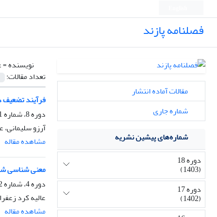
English
فصلنامه پازند
نویسنده =
ع
تعداد مقالات:
مقالات آماده انتشار
فرآیند تضعیف در
شماره جاری
دوره 8، شماره 31، زمستان 1391، صفحه
آرزو سلیمانی، عا
شماره‌های پیشین نشریه
مشاهده مقاله
دوره 18
(1403)
معنی شناسی شن
دوره 4، شماره 12، بهار 1387، صفحه
دوره 17
عالیه کرد زعفرا
(1402)
مشاهده مقاله