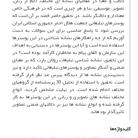
دلالت و معنا در مقام­های نشانه­ ای مختلف، اعم از زبان،
تصویر، موسیقی، بنا و هر چیزی است که در فرهنگی خاص
معنادار و دلالت­گر باشد. در تحقیق حاضر قصد بر آن است که
پوسترهای تبلیغاتی جمعیت هلال احمر جمهوری اسلامی ایران
بررسی شود تا پاسخ مناسبی برای این سوالات به دست
آوریم که از چه راهکارهای نشانه­ شناختی در این پوسترها
استفاده شده است و آیا این پوسترها در دستیابی به اهداف
این سازمان و القای پیام به مخاطبان کارآمد بوده­ است؟ در
این تحقیق، نشانه ­شناسی تبلیغات رولان بارت که بر معنای
ضمنی و آشکار تصاویر و پوسترهای تبلیغاتی تاکید دارد و نیز
دسته­بندی نشانه ­ها از دیدگاه پیرس مد نظر قرار گرفته
است. تحقیق با استفاده از تحلیل 30 پرسشنامه از گروه­های
مختلف انجام شده است. در نهایت مشخص گردید، انواع
مختلف نشانه های تصویری و زبانی در این پوسترها به کار
گرفته شده­ و انواع نشانه ­ها نیز بر دلالت­های ضمنی تصاویر
تاثیرگذار بوده­اند.
کلیدواژه‌ها