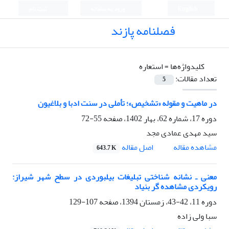
English
ورود به سامانه
ثبت نام
فصلنامه پازند
کلیدواژه‌ها =
استعاره
تعداد مقالات:
5
در ماهیت و مقوله «تشخیص»؛ تأملی در سنت ادبا و بلاغیون
دوره 17، شماره 62، بهار 1402، صفحه
55-72
سید مهدی عمادی مجد
اصل مقاله
مشاهده مقاله
643.7 K
معنی ـ نشانه شناختی تبلیغات بیلبوردی در سطح شهر شیراز:
رویکردی مشاهده گر بنیاد
دوره 11، 42-43، زمستان 1394، صفحه
107-129
سبا ولی زاده