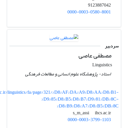
9123887042
0000-0003-0580-8001
سردبیر
مصطفی عاصی
Linguistics
استاد- پژوهشگاه علوم انسانی و مطالعات فرهنگی
c.ir/linguistics/fa/page/321/%D8%AF%DA%A9%D8%AA%D8%B1-
%D9%85%D8%B5%D8%B7%D9%81%DB%8C-
%D8%B9%D8%A7%D8%B5%DB%8C
ihcs.ac.ir
s_m_assi
0000-0003-3799-1103