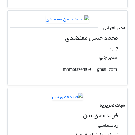
مدیر اجرایی
محمد حسن معتضدی
چاپ
مدیر چاپ
gmail.com
mhmotazedi69
هیات تحریریه
فریده حق بین
زبانشناسی
استاد- دانشگاه الزهرا