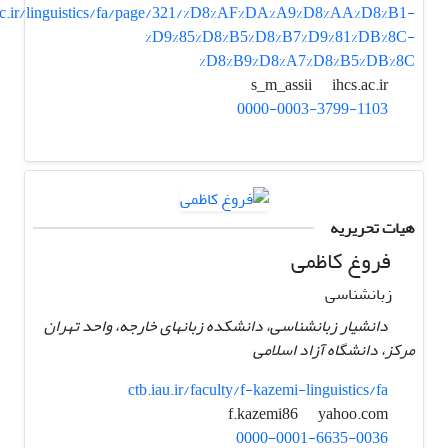
c.ir/linguistics/fa/page/321/%D8%AF%DA%A9%D8%AA%D8%B1-
%D9%85%D8%B5%D8%B7%D9%81%DB%8C-
%D8%B9%D8%A7%D8%B5%DB%8C
ihcs.ac.ir
s_m_assii
0000-0003-3799-1103
هیات تحریریه
فروغ کاظمی
زبانشناسی
دانشیار زبانشناسی، دانشکده زبانهای خارجه، واحد تهران
مرکز، دانشگاه آزاد اسلامی
ctb.iau.ir/faculty/f-kazemi-linguistics/fa
yahoo.com
f.kazemi86
0000-0001-6635-0036