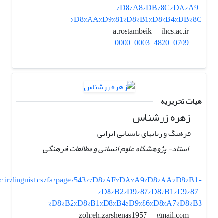
%D8%A8%DB%8C%DA%A9-
%D8%AA%D9%81%D8%B1%D8%B4%DB%8C
ihcs.ac.ir
a.rostambeik
0000-0003-4820-0709
هیات تحریریه
زهره زرشناس
فرهنگ و زبانهای باستانی ایرانی
استاد- پژوهشگاه علوم انسانی و مطالعات فرهنگی
c.ir/linguistics/fa/page/543/%D8%AF%DA%A9%D8%AA%D8%B1-
%D8%B2%D9%87%D8%B1%D9%87-
%D8%B2%D8%B1%D8%B4%D9%86%D8%A7%D8%B3
gmail.com
zohreh.zarshenas1957