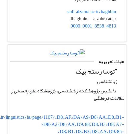
staff.alzahra.ac.ir/haghbin
alzahra.ac.ir
fhaghbin
0000-0001-8538-4813
هیات تحریریه
آتوسا رستم بیک
زبانشناسی
دانشیار، پژوهشکده زبانشناسی، پژوهشگاه علوم انسانی و
مطالعات فرهنگی
c.ir/linguistics/fa/page/1107/%D8%AF%DA%A9%D8%AA%D8%B1-
%D8%A2%D8%AA%D9%88%D8%B3%D8%A7-
%D8%B1%D8%B3%D8%AA%D9%85-