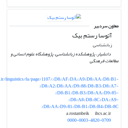
معاون سردبیر
آتوسا رستم بیک
زبانشناسی
دانشیار، پژوهشکده زبانشناسی، پژوهشگاه علوم انسانی و
مطالعات فرهنگی
c.ir/linguistics/fa/page/1107/%D8%AF%DA%A9%D8%AA%D8%B1-
%D8%A2%D8%AA%D9%88%D8%B3%D8%A7-
%D8%B1%D8%B3%D8%AA%D9%85-
%D8%A8%DB%8C%DA%A9-
%D8%AA%D9%81%D8%B1%D8%B4%DB%8C
ihcs.ac.ir
a.rostambeik
0000-0003-4820-0709