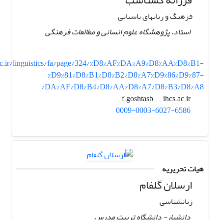
فرهنگ و زبانهای باستانی
استاد، پژوهشگاه علوم انسانی و مطالعات فرهنگی
c.ir/linguistics/fa/page/324/%D8%AF%DA%A9%D8%AA%D8%B1-
%D9%81%D8%B1%D8%B2%D8%A7%D9%86%D9%87-
%DA%AF%D8%B4%D8%AA%D8%A7%D8%B3%D8%A8
ihcs.ac.ir
f.goshtasb
0009-0003-6027-6586
هیات تحریریه
ارسلان گلفام
زبانشناسی
دانشیار- دانشگاه تربیت مدرس