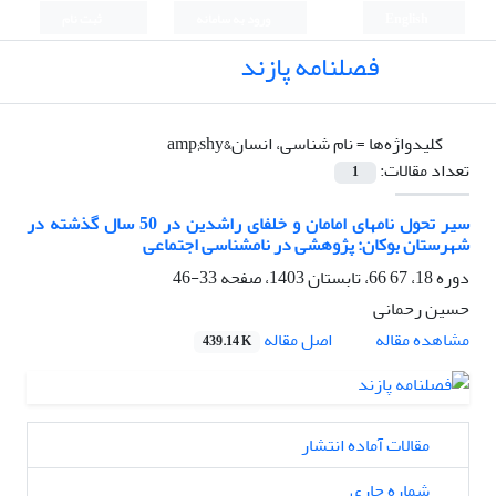
English
ورود به سامانه
ثبت نام
فصلنامه پازند
کلیدواژه‌ها =
نام شناسی، انسان&amp;shy
تعداد مقالات:
1
سیر تحول نام­های امامان و خلفای راشدین در 50 سال گذشته در
شهرستان بوکان: پژوهشی در نام­شناسی اجتماعی
دوره 18، 67 66، تابستان 1403، صفحه
33-46
حسین رحمانی
اصل مقاله
مشاهده مقاله
439.14 K
مقالات آماده انتشار
شماره جاری