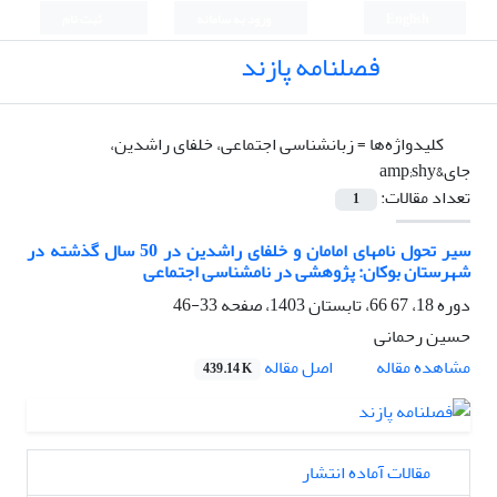
English
ورود به سامانه
ثبت نام
فصلنامه پازند
کلیدواژه‌ها =
زبانشناسی اجتماعی، خلفای راشدین،
جای&amp;shy
تعداد مقالات:
1
سیر تحول نام­های امامان و خلفای راشدین در 50 سال گذشته در
شهرستان بوکان: پژوهشی در نام­شناسی اجتماعی
دوره 18، 67 66، تابستان 1403، صفحه
33-46
حسین رحمانی
اصل مقاله
مشاهده مقاله
439.14 K
مقالات آماده انتشار