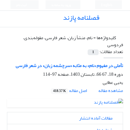
English
ورود به سامانه
ثبت نام
فصلنامه پازند
کلیدواژه‌ها =
نام، منشأ زبان، شعر فارسی، مقوله‌بندی،
فردوسی
تعداد مقالات:
1
تأملی در مفهوم «نام» به ‌مثابه «سرچشمه‌ زبان» در شعر فارسی
دوره 18، 67 66، تابستان 1403، صفحه
97-114
یحیی عطایی
اصل مقاله
مشاهده مقاله
418.57 K
مقالات آماده انتشار
شماره جاری