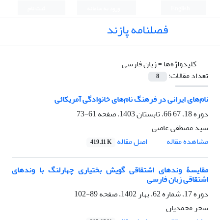
English
ورود به سامانه
ثبت نام
فصلنامه پازند
کلیدواژه‌ها =
زبان فارسی
تعداد مقالات:
8
نام‌های ایرانی در فرهنگ نام‌های خانوادگی آمریکائی
دوره 18، 67 66، تابستان 1403، صفحه
61-73
سید مصطفی عاصی
اصل مقاله
مشاهده مقاله
419.11 K
مقایسۀ وندهای اشتقاقی گویش بختیاری چهارلنگ با وند‌های
اشتقاقی زبان فارسی
دوره 17، شماره 62، بهار 1402، صفحه
89-102
سحر محمدیان