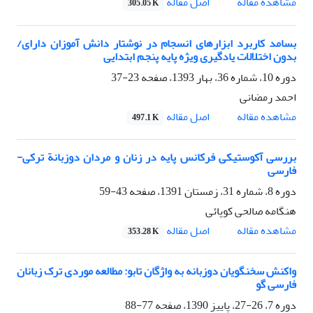
اصل مقاله
مشاهده مقاله
305.05 K
بسامد کاربرد ابزارهای انسجام در نوشتار دانش آموزان دارای/
بدون اختلالات یادگیری ویژه پایه پنجم ابتدایی
دوره 10، شماره 36، بهار 1393، صفحه
23-37
احمد رمضانی
اصل مقاله
مشاهده مقاله
497.1 K
بررسی آکوستیکی فرکانس پایه در زنان و مردان دوزبانة ترکی-
فارسی
دوره 8، شماره 31، زمستان 1391، صفحه
43-59
هنگامه صالحی کوپائی
اصل مقاله
مشاهده مقاله
353.28 K
واکنش سخنگویان دوزبانه به واژگان تابو: مطالعه موردی ترک زبانان
فارسی گو
دوره 7، 26-27، پاییز 1390، صفحه
77-88