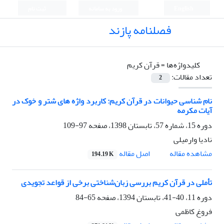
English
ورود به سامانه
ثبت نام
فصلنامه پازند
کلیدواژه‌ها =
قرآن کریم
تعداد مقالات:
2
نام شناسی حیوانات در قرآن کریم: کاربرد واژه های شتر و خوک در
آیات مکرمه
دوره 15، شماره 57، تابستان 1398، صفحه
97-109
نادیا وارمیلی
اصل مقاله
مشاهده مقاله
194.19 K
تأملی در قرآن کریم بررسی زبان‌شناختی برخی از قواعد تجویدی
دوره 11، 40-41، تابستان 1394، صفحه
65-84
فروغ کاظمی