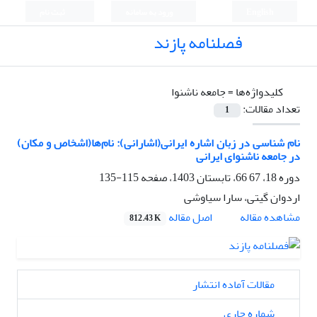
English
ورود به سامانه
ثبت نام
فصلنامه پازند
کلیدواژه‌ها =
جامعه ناشنوا
تعداد مقالات:
1
نام ­شناسی در زبان اشاره ایرانی(اشارانی): نام‌ها(اشخاص و مکان)
در جامعه ناشنوای ایرانی
دوره 18، 67 66، تابستان 1403، صفحه
115-135
اردوان گیتی، سارا سیاوشی
اصل مقاله
مشاهده مقاله
812.43 K
مقالات آماده انتشار
شماره جاری