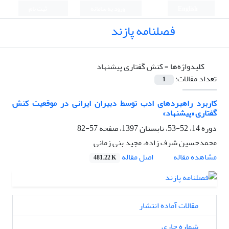
English
ورود به سامانه
ثبت نام
فصلنامه پازند
کلیدواژه‌ها =
کنش گفتاری پیشنهاد
تعداد مقالات:
1
کاربرد راهبردهای ادب توسط دبیران ایرانی در موقعیت کنش
گفتاری «پیشنهاد»
دوره 14، 52-53، تابستان 1397، صفحه
57-82
محمدحسین شرف زاده، مجید بنی زمانی
اصل مقاله
مشاهده مقاله
481.22 K
مقالات آماده انتشار
شماره جاری