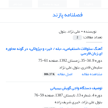
English
ورود به سامانه
ثبت نام
فصلنامه پازند
نویسنده =
علی نژاد، بتول
تعداد مقالات:
2
آهنگ سئوالات «استفهامی»، «بله / خیر» و «پژواکی» در گونه محاوره
ای زبان فارسی
دوره 9، 34-35، زمستان 1392، صفحه
61-75
سلیمان قادری، بتول علی نژاد
اصل مقاله
مشاهده مقاله
806.37 K
توصیف دستگاه واجی گویش بهبهانی
دوره 4، شماره 13، تابستان 1387، صفحه
59-76
بتول علی نژاد، خیری شریف زاده