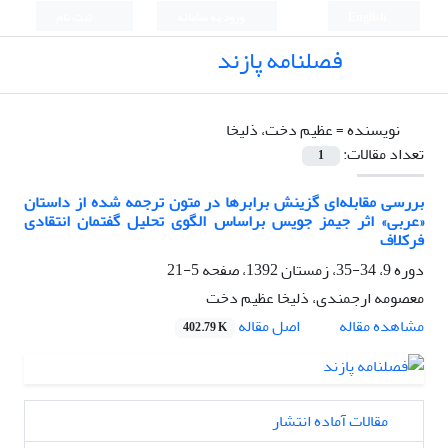
English
ورود به سامانه
ثبت نام
فصلنامه پازند
نویسنده =
عظیم دخت، ذلیخا
تعداد مقالات:
1
بررسی مقابله‌ای گزینش برابرها در متون ترجمه شده از داستان
«عربی» اثر جیمز جویس براساس الگوی تحلیل گفتمان انتقادی
فرکلاف
دوره 9، 34-35، زمستان 1392، صفحه
5-21
معصومه ارجمندی، ذلیخا عظیم دخت
اصل مقاله
مشاهده مقاله
402.79 K
مقالات آماده انتشار