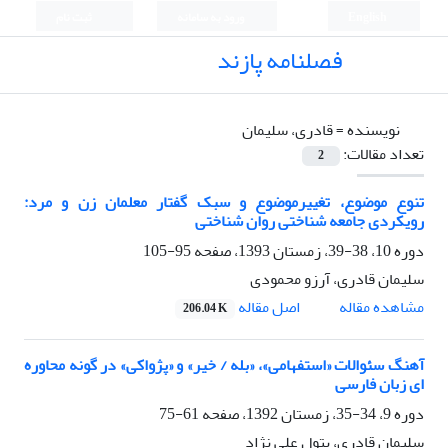
English
ورود به سامانه
ثبت نام
فصلنامه پازند
نویسنده =
قادری، سلیمان
تعداد مقالات:
2
تنوع موضوع، تغییرموضوع و سبک گفتار معلمان زن و مرد:
رویکردی جامعه شناختی روان شناختی
دوره 10، 38-39، زمستان 1393، صفحه
95-105
سلیمان قادری، آرزو محمودی
اصل مقاله
مشاهده مقاله
206.04 K
آهنگ سئوالات «استفهامی»، «بله / خیر» و «پژواکی» در گونه محاوره
ای زبان فارسی
دوره 9، 34-35، زمستان 1392، صفحه
61-75
سلیمان قادری، بتول علی نژاد