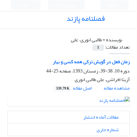
English
ورود به سامانه
ثبت نام
فصلنامه پازند
نویسنده =
طالبی انوری، علی
تعداد مقالات:
1
زمان فعل در گویش ترکی همه کسی و بهار
دوره 10، 38-39، زمستان 1393، صفحه
25-44
آزیتا افراشی، علی طالبی انوری
اصل مقاله
مشاهده مقاله
339.79 K
مقالات آماده انتشار
شماره جاری