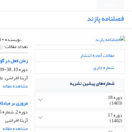
English
فصلنامه پازند
نویسنده =
ا
تعداد مقالات:
مقالات آماده انتشار
زمان فعل در گو
شماره جاری
دوره 10، 38-39، زمستان 1393، صفحه
آزیتا افراشی، عل
شماره‌های پیشین نشریه
مشاهده مقاله
دوره 18
(1403)
مروری بر مبادلا
دوره 2، شماره 5، تابستان 1385، صفحه
دوره 17
آزیتا افراشی
(1402)
مشاهده مقاله