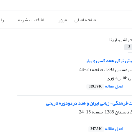
صفحه اصلی
مرور
اطلاعات نشریه
را
فراشی، آزیتا
3
یش ترکی همه کسی و بهار
25-44
ی طالبی انوری
اصل مقاله
339.79 K
ت فرهنگی- زبانی ایران و هند دردودوره تاریخی
15-24
اصل مقاله
247.5 K