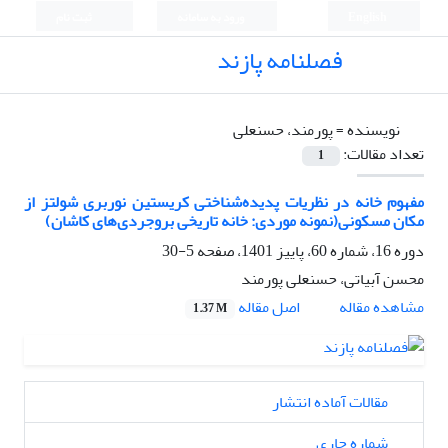
English
ورود به سامانه
ثبت نام
فصلنامه پازند
نویسنده =
پورمند، حسنعلی
تعداد مقالات:
1
مفهوم خانه در نظریات پدیده‌شناختی کریستین نوربری شولتز از
مکان مسکونی(نمونه موردی: خانه تاریخی بروجردی‌های کاشان)
دوره 16، شماره 60، پاییز 1401، صفحه
5-30
محسن آبیاتی، حسنعلی پورمند
اصل مقاله
مشاهده مقاله
1.37 M
مقالات آماده انتشار
شماره جاری