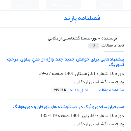
English
ورود به سامانه
ثبت نام
فصلنامه پازند
نویسنده =
پورچیستا گشتاسبی اردکانی
تعداد مقالات:
3
پیشنهادهایی برای خوانش جدید چند واژه از متنِ پهلوی درختِ
آسوریگ
دوره 16، شماره 61، زمستان 1401، صفحه
27-39
پورچیستا گشتاسبی اردکانی
اصل مقاله
مشاهده مقاله
395.93 K
مسیحیان سغدی و تُرک در دستنوشته های تورفان و دون‌هوانگ
دوره 16، شماره 60، پاییز 1401، صفحه
119-135
پورچیستا گشتاسبی اردکانی