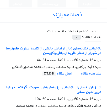
English
ورود به سامانه
ثبت نام
فصلنامه پازند
نویسنده =
زنده باد، حانیه سادات
تعداد مقالات:
2
بازخوانی نشانه‌های زبان ارتباطی بخشی از کتیبه‌ عمارت قلم‌فرسا
در شیراز از منظر نظریه ارتباطی یاکوبسن
دوره 16، شماره 60، پاییز 1401، صفحه
31-44
سیده آیدا برکاتی، حانیه سادات زنده باد، محمد منصور فلامکی
اصل مقاله
مشاهده مقاله
575.83 K
از زبان نسفی؛ بازخوانی پژوهش‌های صورت گرفته درباره
عزیزالدین نسفی
دوره 16، شماره 60، پاییز 1401، صفحه
69-104
عرفان خصم افکن نظام، حانیه سادات زنده باد، محمد منصور