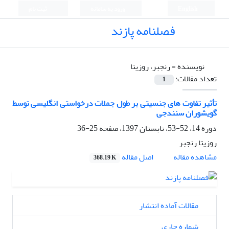
English
ورود به سامانه
ثبت نام
فصلنامه پازند
نویسنده =
رنجبر، روزیتا
تعداد مقالات:
1
تأثیر تفاوت های جنسیتی بر طول جملات درخواستی انگلیسی توسط
گویشوران سنندجی
دوره 14، 52-53، تابستان 1397، صفحه
25-36
روزیتا رنجبر
اصل مقاله
مشاهده مقاله
368.19 K
مقالات آماده انتشار
شماره جاری