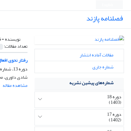
English
فصلنامه پازند
نویسنده =
ق
تعداد مقالات:
مقالات آماده انتشار
رفتار نحوی افع
شماره جاری
دوره 13، شماره 51، زمستان 1396، صفحه
شادی داوری، م
شماره‌های پیشین نشریه
مشاهده مقاله
دوره 18
(1403)
دوره 17
(1402)