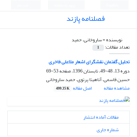
English
ورود به سامانه
ثبت نام
فصلنامه پازند
نویسنده =
ساروخانی، حمید
تعداد مقالات:
1
تحلیل گفتمان نقشگرای اشعار ملاعلی فاخری
دوره 13، 48-49، تابستان 1396، صفحه
53-69
حسین قاسمی، آناهیتا پرتوی، حمید ساروخانی
اصل مقاله
مشاهده مقاله
499.35 K
مقالات آماده انتشار
شماره جاری