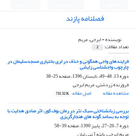
English
ورود به سامانه
ثبت نام
فصلنامه پازند
نویسنده =
ایرجی، مریم
تعداد مقالات:
2
فرایندهای واجی همگونی و حذف در لری بختیاری مسجدسلیمان در
چارچوب واج‏شناسی زایشی
دوره 13، 48-49، تابستان 1396، صفحه
25-38
فروزنده زردشتی، مریم ایرجی
اصل مقاله
مشاهده مقاله
711.32 K
بررسی زبانشناختی سبک نثر در رمان بوف کور، اثر صادق هدایت با
توجه به بسامد گونه های هنجارگریزی
دوره 7، 26-27، پاییز 1390، صفحه
39-58
مریم ایرجی، پانته آ نبی ئیان